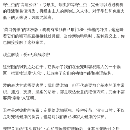
寄生虫的“高速公路”：弓形虫、蛔虫卵等寄生虫，完全可以通过狗狗
的唾液和粪便污染，再经由主人的亲吻进入人体。对于孕妇和免疫力
低下的人来说，风险尤其高。
“粪口传播”的终极版：狗狗有舔舐自己肛门和生殖器的习惯，这意味
着它们的嘴可能直接接触过粪便。当你亲吻狗狗时，某种意义上，你
也间接接触了这些东西。
观点解读：爱≠无底线亲密
这张图的讽刺之处在于，它揭示了我们在爱宠时容易陷入的一个误
区：把宠物过度“人化”，却忽略了它们的动物本能和生理结构。
爱的表达方式需要边界：我们爱宠物，但不代表要放弃基本的卫生常
识。拥抱、抚摸、温柔的话语，都是表达爱意的绝佳方式，完全不需
要用“亲吻”来证明。
卫生是对彼此的负责：定期给宠物驱虫、接种疫苗、清洁口腔，不仅
是对宠物健康的负责，也是对我们自己和家人健康的保护。
亲密关系的“卫生底线”：在和宠物亲密接触后，尤其是亲吻过之后，