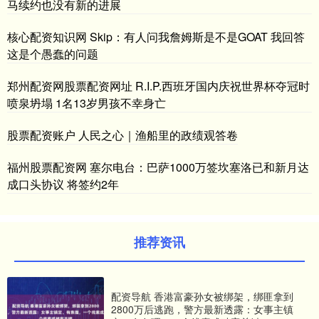
马续约也没有新的进展
核心配资知识网 Skip：有人问我詹姆斯是不是GOAT 我回答
这是个愚蠢的问题
郑州配资网股票配资网址 R.I.P.西班牙国内庆祝世界杯夺冠时
喷泉坍塌 1名13岁男孩不幸身亡
股票配资账户 人民之心｜渔船里的政绩观答卷
福州股票配资网 塞尔电台：巴萨1000万签坎塞洛已和新月达
成口头协议 将签约2年
推荐资讯
配资导航 香港富豪孙女被绑架，绑匪拿到
2800万后逃跑，警方最新透露：女事主镇