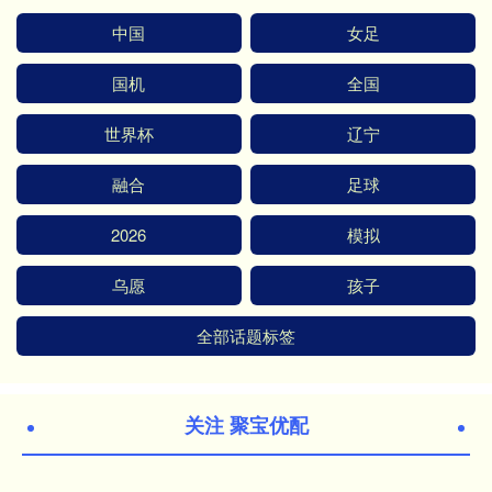
中国
女足
国机
全国
世界杯
辽宁
融合
足球
2026
模拟
乌愿
孩子
全部话题标签
关注 聚宝优配