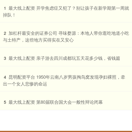
​最大线上配资 开学焦虑症又犯了？别让孩子在新学期第一周就
1
掉队！
​加杠杆最安全的证券公司 寻味婺源：本地人带你逛吃地道小吃
2
与土特产，这些地方买得实在又安心
​最大线上配资 亲子游去四川成都玩五天花多少钱，省钱篇
3
​昆明配资平台 1950年云南八岁男孩掏鸟窝发现孕妇裸照，牵
4
出一个女人悲惨的命运
​最大线上配资 第80届联合国大会一般性辩论闭幕
5