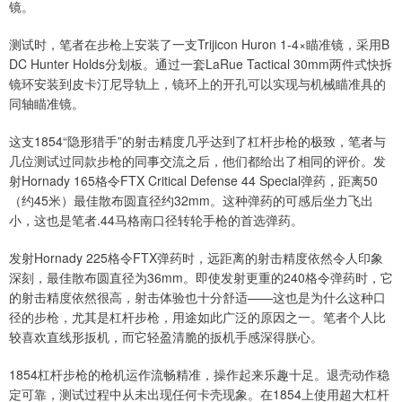
镜。
测试时，笔者在步枪上安装了一支Trijicon Huron 1-4×瞄准镜，采用B
DC Hunter Holds分划板。通过一套LaRue Tactical 30mm两件式快拆
镜环安装到皮卡汀尼导轨上，镜环上的开孔可以实现与机械瞄准具的
同轴瞄准镜。
这支1854“隐形猎手”的射击精度几乎达到了杠杆步枪的极致，笔者与
几位测试过同款步枪的同事交流之后，他们都给出了相同的评价。发
射Hornady 165格令FTX Critical Defense 44 Special弹药，距离50
（约45米）最佳散布圆直径约32mm。这种弹药的可感后坐力飞出
小，这也是笔者.44马格南口径转轮手枪的首选弹药。
发射Hornady 225格令FTX弹药时，远距离的射击精度依然令人印象
深刻，最佳散布圆直径为36mm。即使发射更重的240格令弹药时，它
的射击精度依然很高，射击体验也十分舒适——这也是为什么这种口
径的步枪，尤其是杠杆步枪，用途如此广泛的原因之一。笔者个人比
较喜欢直线形扳机，而它轻盈清脆的扳机手感深得朕心。
1854杠杆步枪的枪机运作流畅精准，操作起来乐趣十足。退壳动作稳
定可靠，测试过程中从未出现任何卡壳现象。在1854上使用超大杠杆