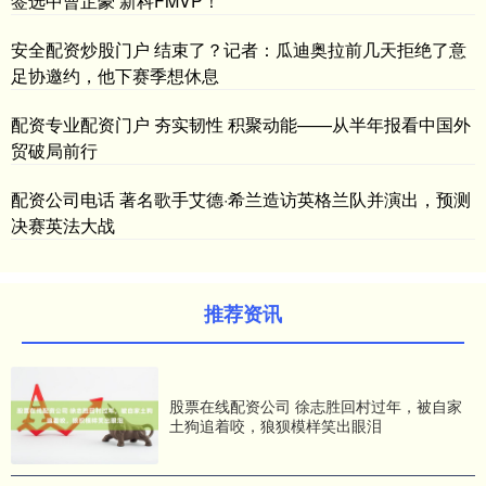
签选中曹芷豪 新科FMVP！
安全配资炒股门户 结束了？记者：瓜迪奥拉前几天拒绝了意
足协邀约，他下赛季想休息
配资专业配资门户 夯实韧性 积聚动能——从半年报看中国外
贸破局前行
配资公司电话 著名歌手艾德·希兰造访英格兰队并演出，预测
决赛英法大战
推荐资讯
股票在线配资公司 徐志胜回村过年，被自家
土狗追着咬，狼狈模样笑出眼泪