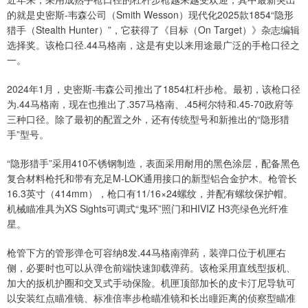
的就是史密斯-韦森公司（Smith Wesson）现代化2025款1854“隐形
猎手（Stealth Hunter）”，它获得了《目标（On Target）》杂志编辑
选择奖。该枪口径.44马格南，这是有史以来用途最广泛的手枪口径之
一。
2024年1月，史密斯-韦森公司推出了1854杠杆步枪。最初，该枪口径
为.44马格南，现在也推出了.357马格南、.45柯尔特和.45-70政府等
三种口径。除了最初的配置之外，还有传统型号和新推出的“隐形猎
手”型号。
“隐形猎手”采用410不锈钢制造，表面采用耐用的黑色涂层，配备黑色
复合材料枪托和带有充足M-LOK通用接口的新型铝合金护木。枪管长
16.3英寸（414mm），枪口有11/16×24螺纹，并配有螺纹保护帽。
机械瞄准具为XS Sights可调式“鬼环”照门和HIVIZ H3亮绿色光纤准
星。
枪管下方的管形弹仓可容纳8发.44马格南弹药，装弹口位于机匣右
侧，必要时也可以从弹仓前端快速卸载弹药。该枪采用直线型扳机、
加大的扳机护圈和交叉式手动保险。机匣顶部加长的皮卡汀尼导轨可
以安装红点瞄准镜、标准倍率步枪瞄准镜和长出瞳距离的侦察型瞄准