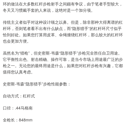
环的做法在大多数杠杆步枪射手之间颇有争议，由于笔者手型较大，
冬天又习惯戴手套的人来说，这绝对是一个加分项。
传统主义者似乎对这种设计嗤之以鼻。但是，除非那种大得离谱的杠
杆环，否则笔者看不出有什么缺点，而“隐形猎手”的杠杆环尺寸似乎
恰到好处。如果您打算用皮革、伞绳缠绕杠杆环，那么较大的杠杆环
也会更加方便。
虽然名为“猎枪”，但史密斯-韦森“隐形猎手”步枪完全胜任自卫用途。
它平衡性出色、射击精确、操作可靠，是当今市场上用途最广泛的步
枪之一。无论您的最终用途是什么，如果您对杠杆步枪有兴趣，它都
值得您认真考虑。
史密斯-韦森“隐形猎手”步枪性能参数：
自动方式：杠杆式
口径：.44马格南
全枪长：848mm