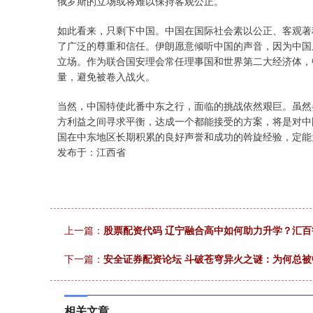
俄罗斯的立场或将难以保持客观公正。
如此看来，只剩下中国。中国在国际社会素以公正、客观著
了广泛的尊重和信任。伊朗愿意倾听中国的声音，因为中国
立场。作为联合国安理会常任理事国和世界第二大经济体，
量，避免被卷入战火。
当然，中国特使此番中东之行，面临的挑战依然艰巨。虽然
方利益之间寻求平衡，达成一个都能接受的方案，将是对中
国在中东地区长期积累的良好声誉和成功的斡旋经验，定能
发布于：江西省
上一篇：
股票配资代码 辽宁融合高中如何助力升学？汇
下一篇：
安全证券配资论坛 斗破苍穹异火之谜：为何总被
相关文章