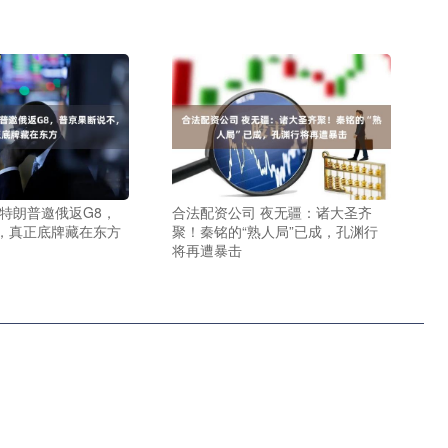
 特朗普邀俄返G8，
合法配资公司 夜无疆：诸大圣齐
，真正底牌藏在东方
聚！秦铭的“熟人局”已成，孔渊行
将再遭暴击