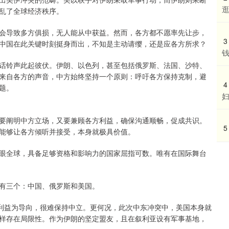
乱了全球经济秩序。
会导致多方俱损，无人能从中获益。然而，各方都不愿率先让步，
3
中国在此关键时刻挺身而出，不知是主动请缨，还是应各方所求？
话铃声此起彼伏。伊朗、以色列，甚至包括俄罗斯、法国、沙特、
来自各方的声音，中方始终坚持一个原则：呼吁各方保持克制，避
4
题。
要阐明中方立场，又要兼顾各方利益，确保沟通顺畅，促成共识。
5
能够让各方倾听并接受，本身就极具价值。
眼全球，具备足够资格和影响力的国家屈指可数。唯有在国际舞台
有三个：中国、俄罗斯和美国。
以利益为导向，很难保持中立。更何况，此次中东冲突中，美国本身就
样存在局限性。作为伊朗的坚定盟友，且在叙利亚设有军事基地，