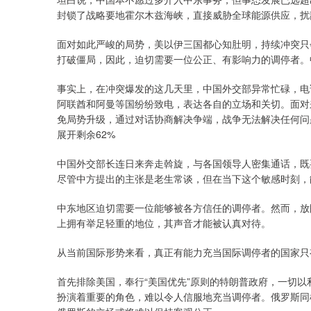
封锁了战略要地霍尔木兹海峡，直接威胁全球能源供应，扰
面对如此严峻的局势，美以伊三国都心知肚明，持续冲突只
打破僵局，因此，迫切需要一位公正、有影响力的调停者。
事实上，在冲突爆发的这几天里，中国外交部异常忙碌，电
阿联酋和阿曼等国纷纷致电，表达各自的立场和关切。面对
免局势升级，通过对话协商解决争端，战争无法解决任何问
展开剩余62%
中国外交部长连日来奔走斡旋，与各国领导人密集通话，既
尽管中方提出的主张是老生常谈，但在当下这个敏感时刻，
中东地区迫切需要一位能够被各方信任的调停者。然而，放
上拥有举足轻重的地位，其声音才能被认真对待。
从当前国际形势来看，真正有能力充当国际调停者的国家只
首先排除美国，奉行“美国优先”原则的特朗普政府，一切
扮演着重要的角色，难以令人信服地充当调停者。俄罗斯同