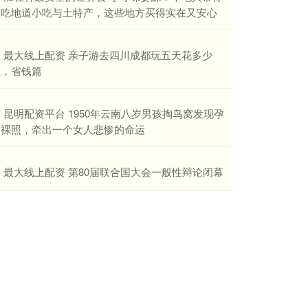
逛吃地道小吃与土特产，这些地方买得实在又安心
​最大线上配资 亲子游去四川成都玩五天花多少
钱，省钱篇
​昆明配资平台 1950年云南八岁男孩掏鸟窝发现孕
妇裸照，牵出一个女人悲惨的命运
​最大线上配资 第80届联合国大会一般性辩论闭幕