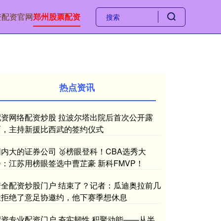
资配资官网
郑州股票配资
热点资讯
配资网络配资炒股 拉波尔塔出院后首次公开露
面，主持新援比西武的签约仪式
国内大的证券公司 🥈榜眼登科！CBA选秀大
会：江苏用榜眼签选中曹芷豪 新科FMVP！
安全配资炒股门户 结束了？记者：瓜迪奥拉前几
天拒绝了意足协邀约，他下赛季想休息
配资专业配资门户 夯实韧性 积聚动能——从半