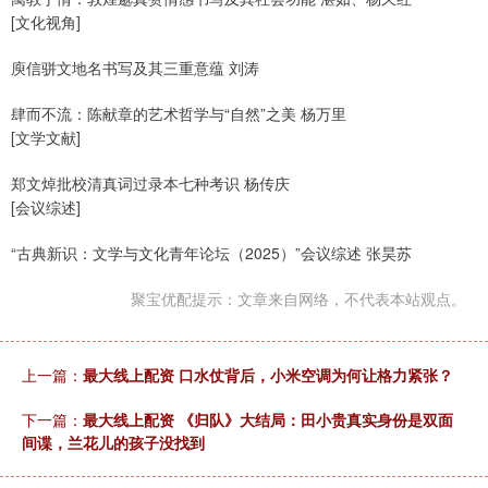
[文化视角]
庾信骈文地名书写及其三重意蕴 刘涛
肆而不流：陈献章的艺术哲学与“自然”之美 杨万里
[文学文献]
郑文焯批校清真词过录本七种考识 杨传庆
[会议综述]
“古典新识：文学与文化青年论坛（2025）”会议综述 张昊苏
聚宝优配提示：文章来自网络，不代表本站观点。
上一篇：
最大线上配资 口水仗背后，小米空调为何让格力紧张？
下一篇：
最大线上配资 《归队》大结局：田小贵真实身份是双面
间谍，兰花儿的孩子没找到