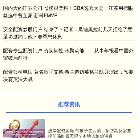
国内大的证券公司 🥈榜眼登科！CBA选秀大会：江苏用榜眼
签选中曹芷豪 新科FMVP！
安全配资炒股门户 结束了？记者：瓜迪奥拉前几天拒绝了意
足协邀约，他下赛季想休息
配资专业配资门户 夯实韧性 积聚动能——从半年报看中国外
贸破局前行
配资公司电话 著名歌手艾德·希兰造访英格兰队并演出，预测
决赛英法大战
推荐资讯
股票配资客服 带孩子去西藏，预防高反需要
提前喝红景天吗？本地人给你讲透