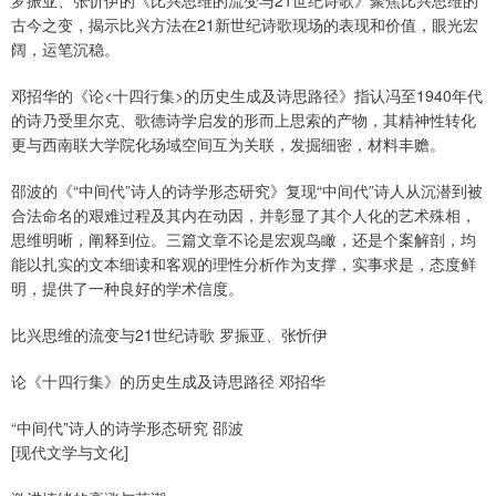
罗振亚、张忻伊的《比兴思维的流变与21世纪诗歌》聚焦比兴思维的
古今之变，揭示比兴方法在21新世纪诗歌现场的表现和价值，眼光宏
阔，运笔沉稳。
邓招华的《论<十四行集>的历史生成及诗思路径》指认冯至1940年代
的诗乃受里尔克、歌德诗学启发的形而上思索的产物，其精神性转化
更与西南联大学院化场域空间互为关联，发掘细密，材料丰赡。
邵波的《“中间代”诗人的诗学形态研究》复现“中间代”诗人从沉潜到被
合法命名的艰难过程及其内在动因，并彰显了其个人化的艺术殊相，
思维明晰，阐释到位。三篇文章不论是宏观鸟瞰，还是个案解剖，均
能以扎实的文本细读和客观的理性分析作为支撑，实事求是，态度鲜
明，提供了一种良好的学术信度。
比兴思维的流变与21世纪诗歌 罗振亚、张忻伊
论《十四行集》的历史生成及诗思路径 邓招华
“中间代”诗人的诗学形态研究 邵波
[现代文学与文化]