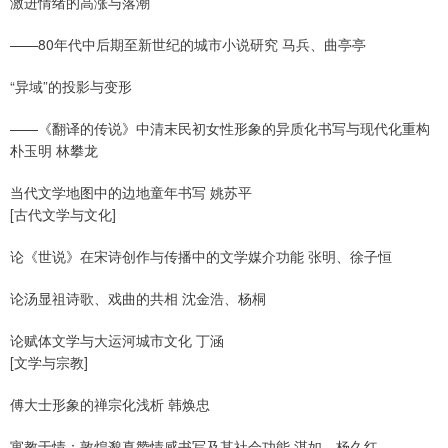
激进情绪的高涨与落潮
——80年代中后期至新世纪的城市小说研究 马兵、曲亭亭
“异域”的投影与变形
——《翻译的传说》中清末民初女性形象的异质化书写与现代化重构
朴玉明 林攀龙
当代文学地图中的边地童年书写 姚苏平
[古代文学与文化]
论《世说》在宋诗创作与传播中的文学媒介功能 张明、徐子恒
论汤显祖诗歌、戏曲的共相 沈金浩、杨桐
论赋体文学与大运河城市文化 丁涵
[文学与宗教]
傅大士形象的禅宗化浅析 韩焕忠
寓教于情：敦煌邈真赞情感书写及其社会功能 湛如、杨久红