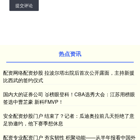
提交评论
热点资讯
配资网络配资炒股 拉波尔塔出院后首次公开露面，主持新援
比西武的签约仪式
国内大的证券公司 🥈榜眼登科！CBA选秀大会：江苏用榜眼
签选中曹芷豪 新科FMVP！
安全配资炒股门户 结束了？记者：瓜迪奥拉前几天拒绝了意
足协邀约，他下赛季想休息
配资专业配资门户 夯实韧性 积聚动能——从半年报看中国外