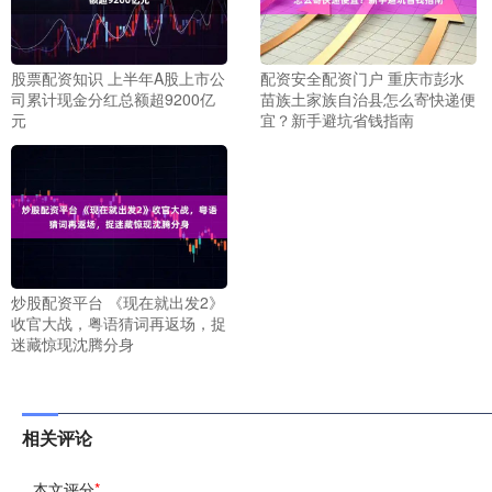
股票配资知识 上半年A股上市公
配资安全配资门户 重庆市彭水
司累计现金分红总额超9200亿
苗族土家族自治县怎么寄快递便
元
宜？新手避坑省钱指南
炒股配资平台 《现在就出发2》
收官大战，粤语猜词再返场，捉
迷藏惊现沈腾分身
相关评论
本文评分
*