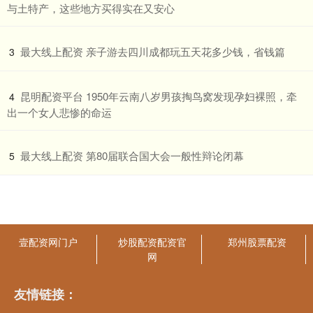
与土特产，这些地方买得实在又安心
​最大线上配资 亲子游去四川成都玩五天花多少钱，省钱篇
3
​昆明配资平台 1950年云南八岁男孩掏鸟窝发现孕妇裸照，牵
4
出一个女人悲惨的命运
​最大线上配资 第80届联合国大会一般性辩论闭幕
5
壹配资网门户
炒股配资配资官
郑州股票配资
网
友情链接：