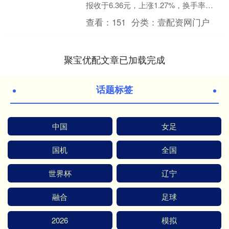
报收于6.36元，上涨1.27%，换手率
2.75%，成交量8.84万手，成交额....
查看：
151
分类：
壹配资网门户
聚宝优配文章已加载完成
话题标签
中国
女足
国机
全国
世界杯
辽宁
融合
足球
2026
模拟