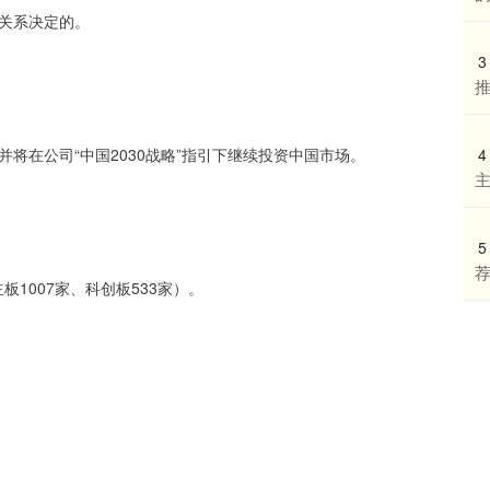
关系决定的。
3
4
将在公司“中国2030战略”指引下继续投资中国市场。
主
5
荐
板1007家、科创板533家）。