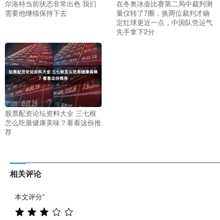
尔洛特当前状态非常出色 我们
在冬奥冰壶比赛第二局中裁判测
需要他继续保持下去
量仪转了7圈，换两位裁判才确
定红球更近一点，中国队凭运气
先手拿下2分
股票配资论坛资料大全 三七根
怎么吃最健康美味？看看这份推
荐
相关评论
本文评分
*