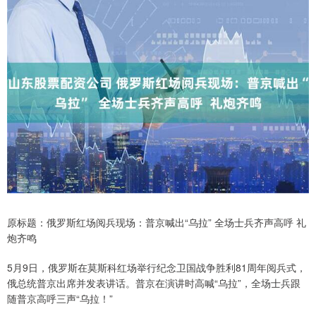
原标题：俄罗斯红场阅兵现场：普京喊出“乌拉” 全场士兵齐声高呼 礼
炮齐鸣
5月9日，俄罗斯在莫斯科红场举行纪念卫国战争胜利81周年阅兵式，
俄总统普京出席并发表讲话。普京在演讲时高喊“乌拉”，全场士兵跟
随普京高呼三声“乌拉！”